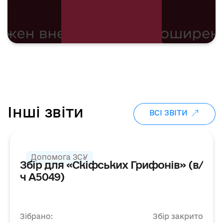
Інші звіти
ВСІ ЗВІТИ
ДЯКУЄМО
ЗБІР ЗАКРИТО
Допомога ЗСУ
Збір для «Скіфських Грифонів» (в/
ч А5049)
Зібрано:
Збір закрито