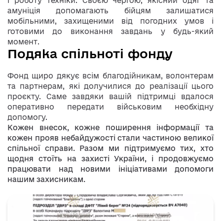
і роботу техніки. Своєю чергою, якісний одяг та
амуніція допомагають бійцям залишатися
мобільними, захищеними від погодних умов і
готовими до виконання завдань у будь-який
момент.
Подяка спільноті фонду
Фонд щиро дякує всім благодійникам, волонтерам
та партнерам, які долучилися до реалізації цього
проєкту. Саме завдяки вашій підтримці вдалося
оперативно передати військовим необхідну
допомогу.
Кожен внесок, кожне поширення інформації та
кожен прояв небайдужості стали частиною великої
спільної справи. Разом ми підтримуємо тих, хто
щодня стоїть на захисті України, і продовжуємо
працювати над новими ініціативами допомоги
нашим захисникам.