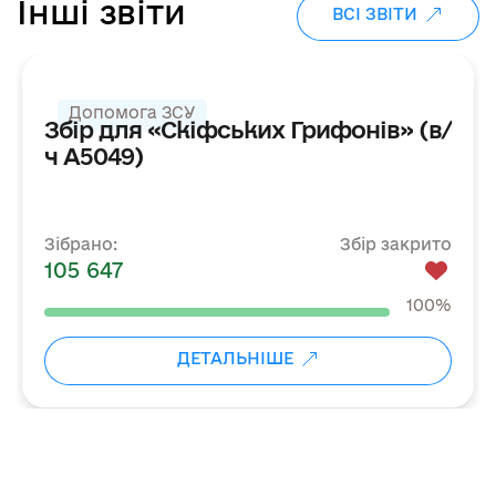
Інші звіти
ВСІ ЗВІТИ
ДЯКУЄМО
ЗБІР ЗАКРИТО
Допомога ЗСУ
Збір для «Скіфських Грифонів» (в/
ч А5049)
Зібрано:
Збір закрито
105 647
100%
ДЕТАЛЬНІШЕ
←
→