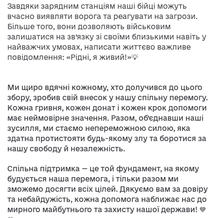
Завдяки зарядним станціям наші бійці можуть
вчасно виявляти ворога та реагувати на загрози.
Більше того, вони дозволяють військовим
залишатися на зв’язку зі своїми близькими навіть у
найважчих умовах, написати життєво важливе
повідомлення: «Рідні, я живий!»💡
Ми щиро вдячні кожному, хто долучився до цього
збору, зробив свій внесок у нашу спільну перемогу.
Кожна гривня, кожен донат і кожен крок допомоги
має неймовірне значення. Разом, об’єднавши наші
зусилля, ми стаємо непереможною силою, яка
здатна протистояти будь-якому злу та боротися за
нашу свободу й незалежність.
Спільна підтримка — це той фундамент, на якому
будується наша перемога, і тільки разом ми
зможемо досягти всіх цілей. Дякуємо вам за довіру
та небайдужість, кожна допомога наближає нас до
мирного майбутнього та захисту нашої держави! 💙