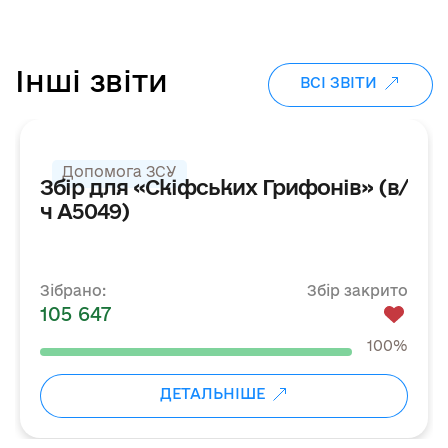
Інші звіти
ВСІ ЗВІТИ
ДЯКУЄМО
ЗБІР ЗАКРИТО
Допомога ЗСУ
Збір для «Скіфських Грифонів» (в/
ч А5049)
Зібрано:
Збір закрито
105 647
100%
ДЕТАЛЬНІШЕ