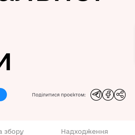
и
а збору
Надходження