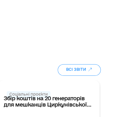
ВСІ ЗВІТИ
ДЯКУЄМО
ЗБІР ЗАКРИТО
Соціальні проєкти
Збір коштів на 20 генераторів
З
для мешканців Циркунівської
В
громади
о