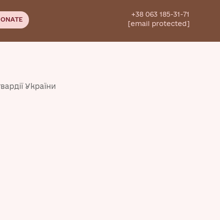
+38 063 185-31-71
ONATE
[email protected]
гвардії України