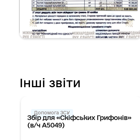
Інші звіти
ДЯКУЄМО
ЗБІР ЗАКРИТО
Допомога ЗСУ
Збір для «Скіфських Грифонів»
(в/ч А5049)