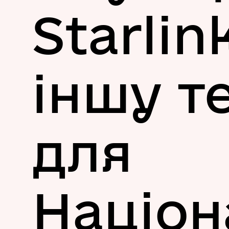
Starlin
іншу т
для
Націон