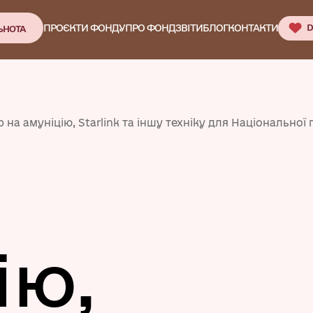
ПРОЄКТИ ФОНДУ
ПРО ФОНД
ЗВІТИ
БЛОГ
КОНТАКТИ
D
ЬНОТА
р на амуніцію, Starlink та іншу техніку для Національної 
ію,