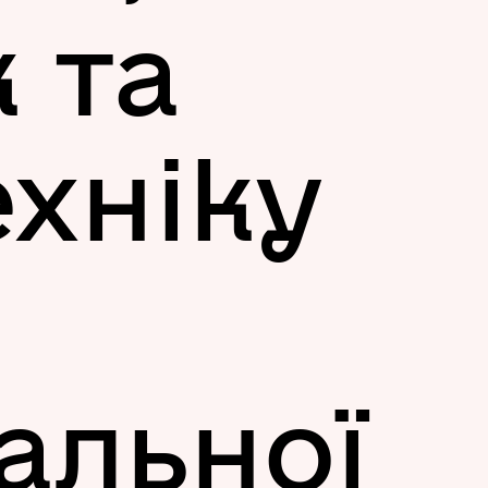
k та
ехніку
альної