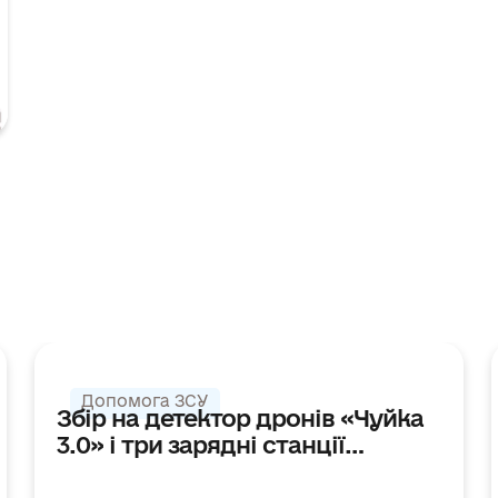
ДЯКУЄМО
ЗБІР ЗАКРИТО
Допомога ЗСУ
Збір на детектор дронів «Чуйка
3.0» і три зарядні станції
EcoFlow Delta 3 для 315-го