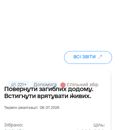
ВСІ ЗВІТИ
221+
Допомога ЗСУ
Спільний збір
Повернути загиблих додому.
З
Встигнути врятувати живих.
п
Термін реалізації: 08.07.2026
Тер
Зібрано:
Ціль:
Зі