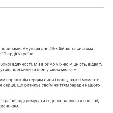
овинами. Амуніція для 53-х бійців та система
ї Гвардії України.
ибокої вдячності. Ми віримо у їхню міцність, відвагу
утрішньої сили та віри у свою місію. 🙏
м справжнім героям сили і волі у важкі моменти.
не серце, що ризикує своїм життям заради нашого
 країни, підтримувати і вдосконалювати наші дії,
хисникам.