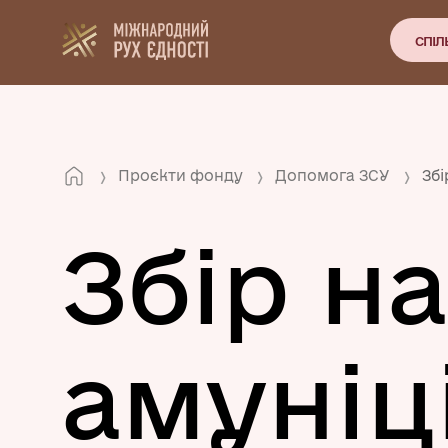
СПІЛ
Проєкти фонду
Допомога ЗСУ
Збі
Збір на
амуніц