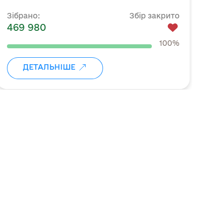
е
Зібрано:
Збір закрито
Зі
469 980
1 
100%
ДЕТАЛЬНІШЕ