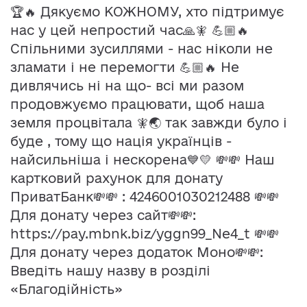
🏆🔥 Дякуємо КОЖНОМУ, хто підтримує
нас у цей непростий час🙏🧚 💪🏼🔥
Спільними зусиллями - нас ніколи не
зламати і не перемогти 💪🏼🔥 Не
дивлячись ні на що- всі ми разом
продовжуємо працювати, щоб наша
земля процвітала 🧚🌏 так завжди було і
буде , тому що нація українців -
найсильніша і нескорена💙💛 💸💸 Наш
картковий рахунок для донату
ПриватБанк💸💸 : 4246001030212488 💸💸
Для донату через сайт💸💸:
https://pay.mbnk.biz/yggn99_Ne4_t 💸💸
Для донату через додаток Моно💸💸:
Введіть нашу назву в розділі
«Благодійність»