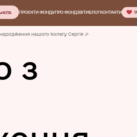
ПРОЄКТИ ФОНДУ
ПРО ФОНД
ЗВІТИ
БЛОГ
КОНТАКТИ
D
ЬНОТА
 народження нашого колегу Сергія 🎉
о з