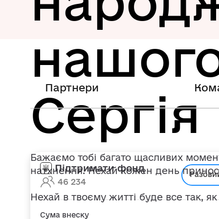
народ
нашого
Партнери
Ком
Сергія 
Бажаємо тобі багато щасливих моменті
Підтримати фонд
натхнення. Нехай кожен день приноси
Разови
46 234
Нехай в твоєму житті буде все так, як
Сума внеску