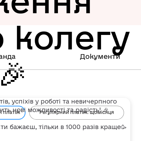
ження
 колегу
анда
Документи
🎉
в, успіхів у роботі та невичерпного
ть нові можливості та радість! 🎉
й платіж
Регулярний платіж:
щомісяця
 ти бажаєш, тільки в 1000 разів краще🥳