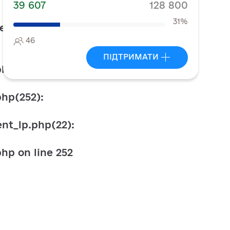
39 607
128 800
31%
e:
46
ПІДТРИМАТИ
hp:252 Stack
hp(252):
nt_lp.php(22):
php
on line
252