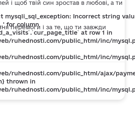
лей і щоб твій син зростав в любові, а ти
t mysqli_sql_exception: Incorrect string valu
..' for column
ння перемоги і за те, що ти завжди
_a_visits`.`cur_page_title` at row 1 in
eb/ruhednosti.com/public_html/inc/mysql.p
eb/ruhednosti.com/public_html/inc/mysql.p
eb/ruhednosti.com/public_html/ajax/payme
n} thrown in
eb/ruhednosti.com/public_html/inc/mysql.