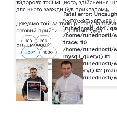
❣️Здоровʼя тобі міцного, здійснення ці
для нього завжди був прикладом🫂
Fatal error
: Uncaugh
'\xF0\x9F\x8E\x89 |.
Дякуємо тобі за твою роботу, за бажа
`ruhednosti_db1`.`qsd
готовий прийти на допомогу👍👍
/home/ruhednosti/w
100
200
trace: #0
Вітаємоооо🎉
/home/ruhednosti/w
★
500
1000
mysqli_query() #1
/home/ruhednosti/w
DB->query() #2 {mai
/home/ruhednosti/w