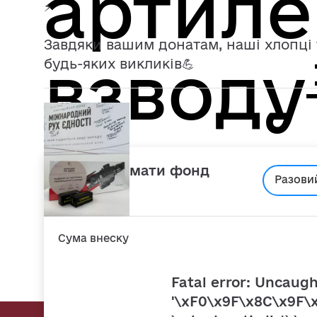
артиле
⚡️
Завдяки вашим донатам, наші хлопці 
взводу
будь-яких викликів💪
Підтримати фонд
Разови
46 234
Сума внеску
Fatal error
: Uncaugh
'\xF0\x9F\x8C\x9F\x