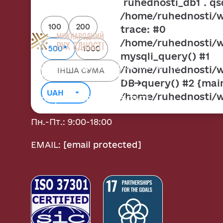
`ruhednosti_db1`.`qsd
/home/ruhednosti/w
100
200
trace: #0
/home/ruhednosti/w
★
500
1000
mysqli_query() #1
Адреса: Україна, 03022, місто Київ
/home/ruhednosti/w
вул.Васильківська, будинок 34, кабінет 202
DB->query() #2 {mai
/home/ruhednosti/w
Телефон:
+38 063 185-31-71
Пн.-Пт.: 9:00-18:00
EMAIL:
[email protected]