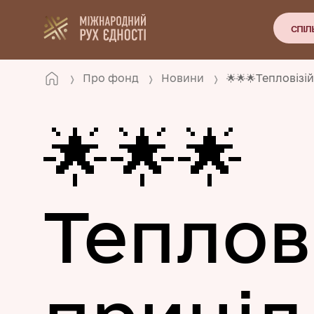
СПІЛ
Про фонд
Новини
🌟🌟🌟Тепловізі
🌟🌟🌟
Теплов