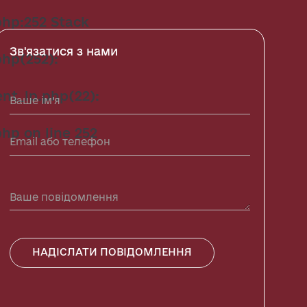
hp:252 Stack
Зв'язатися з нами
hp(252):
nt_lp.php(22):
php
on line
252
НАДІСЛАТИ ПОВІДОМЛЕННЯ