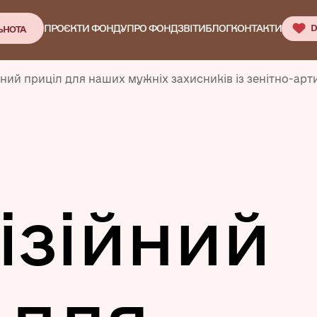
ПРОЄКТИ ФОНДУ
ПРО ФОНД
ЗВІТИ
БЛОГ
КОНТАКТИ
D
ЬНОТА
йний приціл для наших мужніх захисників із зенітно-арт
ізійний