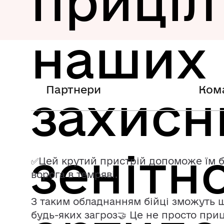
приціл
наших
Партнери
Ком
захисни
зенітн
✅Цей крутий пристрій допоможе їм ба
ворога в темряві.
З таким обладнанням бійці зможуть 
будь-яких загроз🤝 Це не просто приц