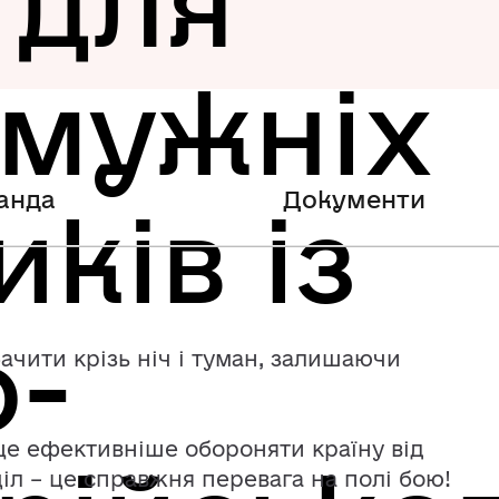
 для
 мужніх
анда
Документи
ків із
о-
чити крізь ніч і туман, залишаючи
ще ефективніше обороняти країну від
іл – це справжня перевага на полі бою!