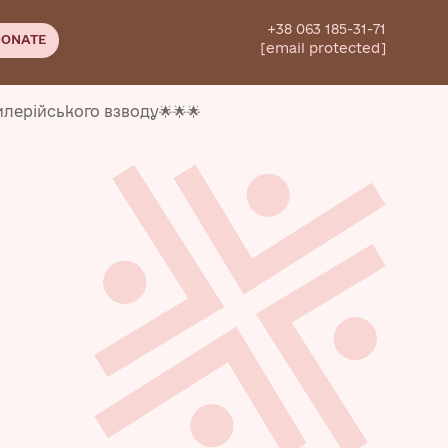
+38 063 185-31-71
ONATE
[email protected]
илерійського взводу🌟🌟🌟