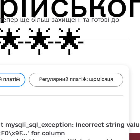
рійсько
тепер ще більш захищені та готові до
🌟🌟
й платіж
Регулярний платіж:
щомісяця
t mysqli_sql_exception: Incorrect string valu
F0\x9F...' for column