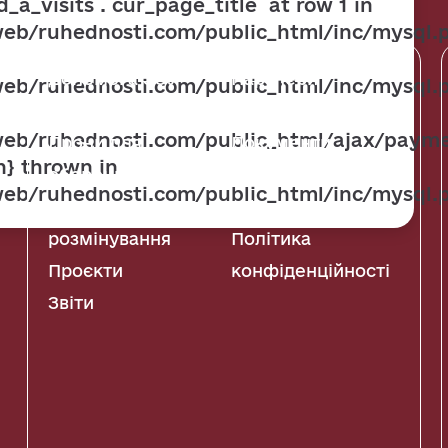
_a_visits`.`cur_page_title` at row 1 in
eb/ruhednosti.com/public_html/inc/mysql.p
Допомога ЗСУ
Партнери
eb/ruhednosti.com/public_html/inc/mysql.p
Соціальні проєкти
Команда
eb/ruhednosti.com/public_html/ajax/payme
Дрони для
Документи
n} thrown in
оборони
Новини
eb/ruhednosti.com/public_html/inc/mysql.
Гуманітарне
Оферта
розмінування
Політика
Проєкти
конфіденційності
Звіти