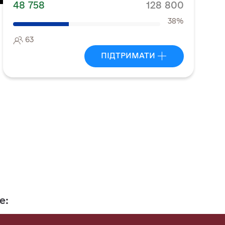
го
48 758
128 800
38%
63
ПІДТРИМАТИ
e: