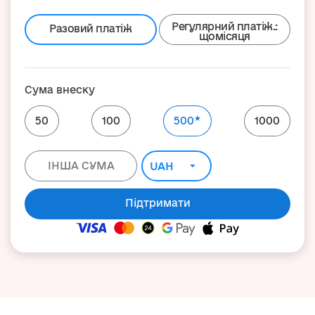
Регулярний платіж.:
Разовий платіж
щомісяця
Сума внеску
★
50
100
500
1000
Підтримати