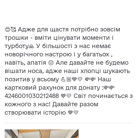
😍🥰 Адже для щастя потрібно зовсім
трошки - вміти цінувати моменти і
турботу🙏 У більшості з нас немає
новорічного настрою і у багатьох ,
навіть, апатія 😔 Але давайте не будемо
вішати носа, адже наші хлопці шукають
позитив у всьому 💪🏼💙💛 💸💸 Наш
картковий рахунок для донату :💸💸
4246001030212488 💙💛 Світ починається з
кожного з нас! Давайте разом
створювати історію 💙💛