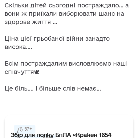
Скільки дітей сьогодні постраждало… а
вони ж приїхали виборювати шанс на
здорове життя …
Ціна цієї грьобаної війни занадто
висока….
Всім постраждалим висловлюємо наші
співчуття🕊️
Це біль…. І більше слів немає…
57+
Збір для полку БпЛА «Кракен 1654