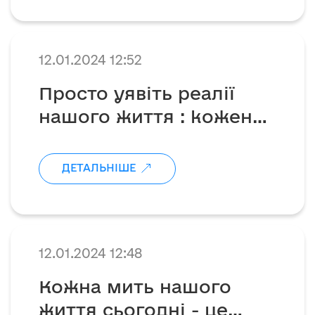
12.01.2024 12:52
Просто уявіть реалії
нашого життя : кожен
ранок вартує декілька
життів наших військових
ДЕТАЛЬНІШЕ
, кожна вечеря з сімʼєю -
це теж чиєсь життя, а
кожна ніч - це
неперевершена робота
12.01.2024 12:48
наших ППО
Кожна мить нашого
життя сьогодні - це