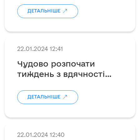
ДЕТАЛЬНІШЕ
22.01.2024 12:41
Чудово розпочати
тиждень з вдячності
нашим героям за
оборону нашої неньки,
ДЕТАЛЬНІШЕ
тим паче в такий день, як
День Соборності💛
22.01.2024 12:40