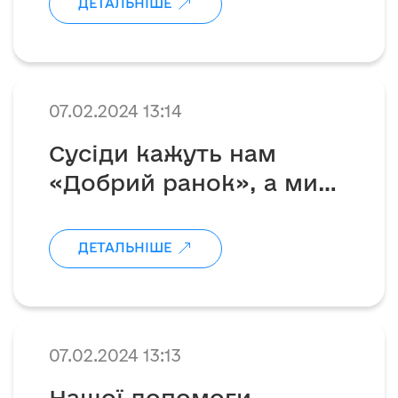
ДЕТАЛЬНІШЕ
07.02.2024 13:14
Сусіди кажуть нам
«Добрий ранок», а ми
мотивуємся і ще більше
обʼєднуємся
ДЕТАЛЬНІШЕ
07.02.2024 13:13
Нашої допомоги