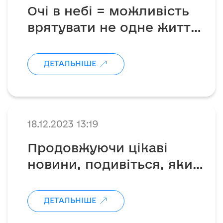
Очі в небі = можливість
врятувати не одне життя
🪖
ДЕТАЛЬНІШЕ
18.12.2023 13:19
Продовжуючи цікаві
новини, подивіться, який
донат вчора хотіли нам
відправити😁
ДЕТАЛЬНІШЕ