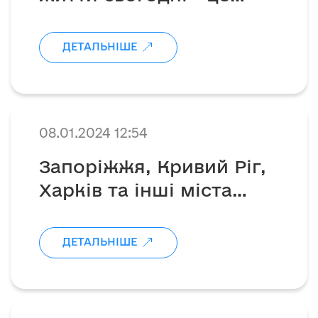
заслуга наших захисників
💙💛
ДЕТАЛЬНІШЕ
08.01.2024 12:54
Запоріжжя, Кривий Ріг,
Харків та інші міста
постраждали за ранок
внаслідок терористичних
ДЕТАЛЬНІШЕ
дій наших «сусідів»