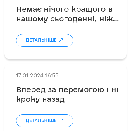
Немає нічого кращого в
нашому сьогоденні, ніж
розуміння того, що ти не
залишаєшся осторонь
ДЕТАЛЬНІШЕ
біди, яка спіткала
кожного українця і
максимально
допомагаєш нашим
17.01.2024 16:55
героям❤️
Вперед за перемогою і ні
кроку назад
ДЕТАЛЬНІШЕ