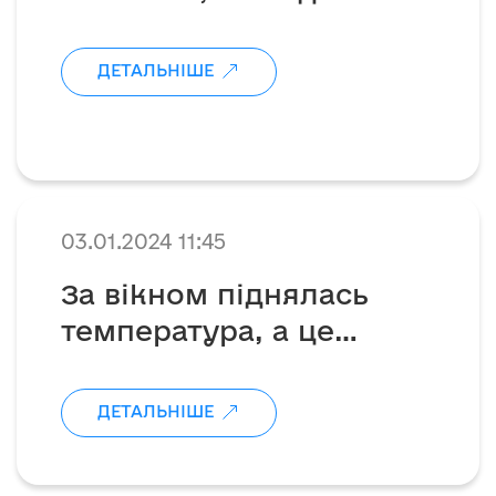
ДЕТАЛЬНІШЕ
03.01.2024 11:45
За вікном піднялась
температура, а це
означає, що в зоні
бойових дій утворилося
ДЕТАЛЬНІШЕ
болото