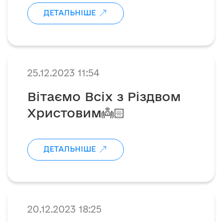
податків, які ми
ДЕТАЛЬНІШЕ
сплачуємо і ще й при
цьому корупція для них -
як зранку почистити
зуби☢️
25.12.2023 11:54
Вітаємо Всіх з Різдвом
Христовим👼🏻
ДЕТАЛЬНІШЕ
20.12.2023 18:25