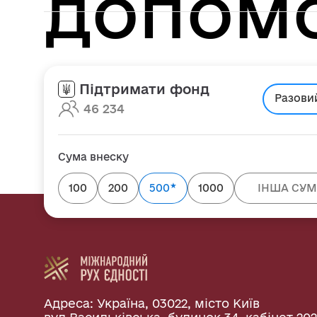
допом
Підтримати фонд
Разови
46 234
Сума внеску
★
100
200
500
1000
Адреса: Україна, 03022, місто Київ