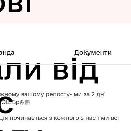
ові
анда
Документи
ли від
с
жному вашому репосту- ми за 2 дні
3 ОШБр💪🏼
я починається з кожного з нас і ми всі