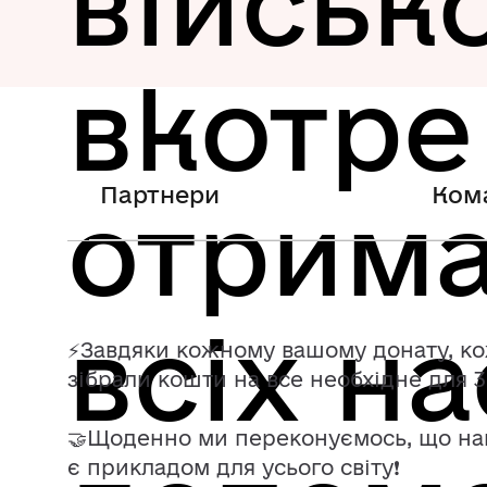
військ
вкотре
Партнери
Ком
отрима
всіх на
⚡️Завдяки кожному вашому донату, ко
зібрали кошти на все необхідне для 
🤝Щоденно ми переконуємось, що наці
є прикладом для усього світу❗️