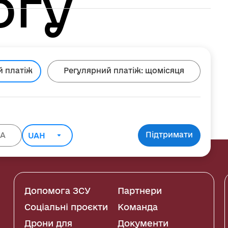
огу
й платіж
Регулярний платіж:
щомісяця
Підтримати
Допомога ЗСУ
Партнери
Соціальні проєкти
Команда
Дрони для
Документи