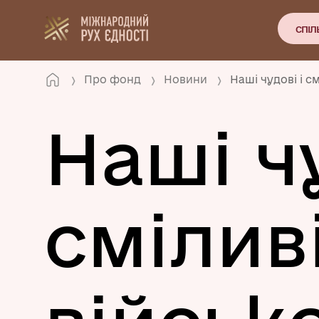
СПІЛ
Про фонд
Новини
Наші чудові і с
Наші чу
смілив