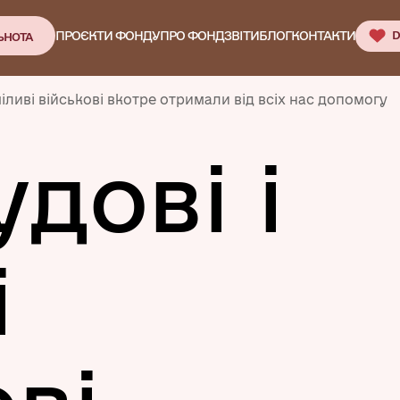
ПРОЄКТИ ФОНДУ
ПРО ФОНД
ЗВІТИ
БЛОГ
КОНТАКТИ
D
ЬНОТА
міливі військові вкотре отримали від всіх нас допомогу
дові і
і