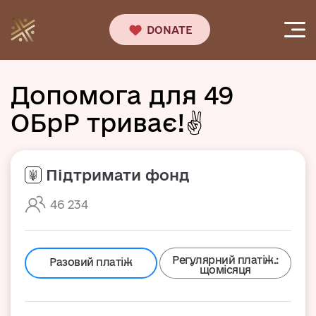
DONATE
Допомога для 49
ОБрР триває!✌️
Підтримати фонд
46 234
Регулярний платіж.:
Разовий платіж
щомісяця