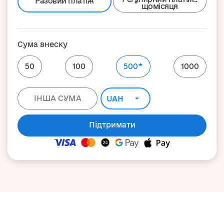
Разовий платіж
щомісяця
Сума внеску
★
50
100
500
1000
Підтримати