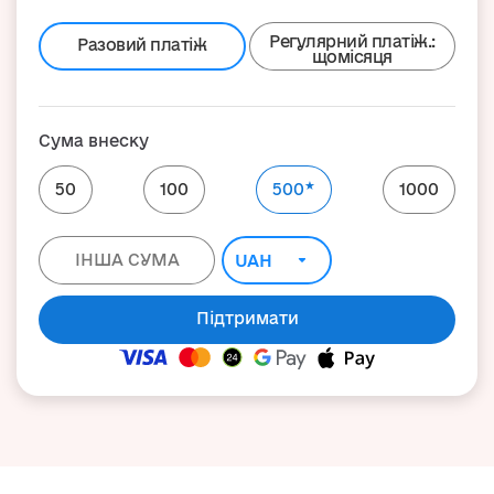
Регулярний платіж.:
Разовий платіж
щомісяця
Сума внеску
★
50
100
500
1000
Підтримати