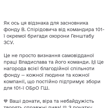
Як ось ця відзнака для засновника
фонду В. Спірідовича від командира 101-
ї окремої бригади охорони Генштабу
ЗСУ.
Це не просто визнання самовідданої
праці Владислава та його команди. 🙌 Це
нагорода всієї благодійної спільноти
фонду — кожної людини та кожної
компанії, що постійно підтримує збори
для 101-ї ОБрО ГШ.
💙 Ваші донати, віра та небайдужість
творять справжні дива! 💛 З початку