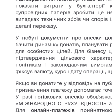
показати витрати у бухгалтерії к
супровідних паперів зробити це н
випадках технічних збоїв чи спорів 
деталі переказу.
У побуті
документи про внески до
бачити динаміку донатів, планувати 
для особистих цілей. Для бізнесу ц
підтвердження цільового характе
політикам і законодавчим вимога
фіксує валюту, курс і дату операції, 
Якщо ви донатите у відповідь на пуб
призначення платежу допомагає точн
У разі
готівкових внесків
обов’язко
«МІЖНАРОДНОГО РУХУ ЄДНОСТІ» аб
Для
онлайн-платежів
прийнятною