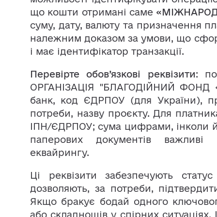
що кошти отримані саме
«МІЖНАРОД
суму, дату, валюту та призначення п
належним доказом за умови, що сфо
і має ідентифікатор транзакції.
Перевірте обов’язкові реквізити
: п
ОРГАНІЗАЦІЯ "БЛАГОДІЙНИЙ ФОНД 
банк, код ЄДРПОУ (для України), п
потреби, назву проєкту. Для платника
ІПН/ЄДРПОУ; сума цифрами, інколи й
паперових документів важливі 
еквайрингу.
Ці реквізити забезпечують стату
дозволяють, за потреби, підтвердит
Якщо бракує бодай одного ключового
або складнощів у спірних ситуаціях