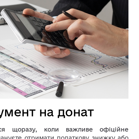
умент на донат
ься щоразу, коли важливе офіційне
ануєте отримати податкову знижку або