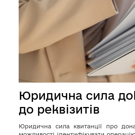
Юридична сила док
до реквізитів
Юридична сила квитанції про донат
можливості ідентифікувати операцію