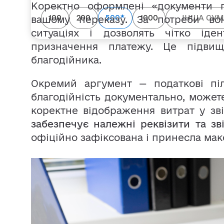
Коректно оформлені «документи 
★
100
200
500
1000
вашому переказу. За потреби во
ситуаціях і дозволять чітко іде
призначення платежу. Це підвищ
благодійника.
Окремий аргумент — податкові піл
благодійність документально, может
коректне відображення витрат у зві
забезпечує належні реквізити та зві
офіційно зафіксована і принесла мак