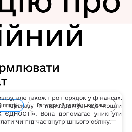
цію про
ійний
ормлювати
ат
овіру, але також про порядок у фінансах.
т переказу і підтверджує, що кошти
й платіж
Регулярний платіж:
щомісяця
 ЄДНОСТІ»
. Вона допомагає уникнути
лати чи під час внутрішнього обліку.