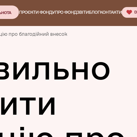
ПРОЄКТИ ФОНДУ
ПРО ФОНД
ЗВІТИ
БЛОГ
КОНТАКТИ
D
ЬНОТА
ію про благодійний внесок
вильно
ити