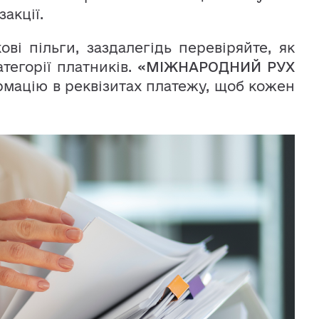
акції.
ві пільги, заздалегідь перевіряйте, як
атегорії платників.
«МІЖНАРОДНИЙ РУХ
мацію в реквізитах платежу, щоб кожен