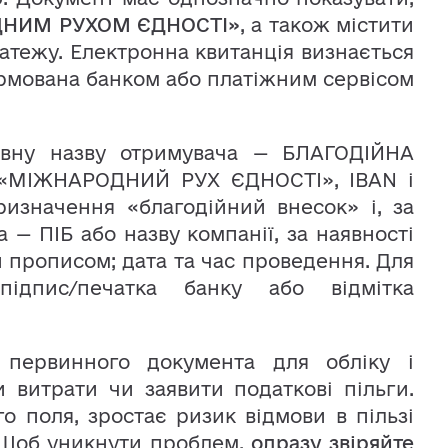
НИМ РУХОМ ЄДНОСТІ»
, а також містити
латежу. Електронна квитанція визнається
рмована банком або платіжним сервісом
овну назву отримувача — БЛАГОДІЙНА
«МІЖНАРОДНИЙ РУХ ЄДНОСТІ», IBAN і
ризначення «благодійний внесок» і, за
 — ПІБ або назву компанії, за наявності
 прописом; дата та час проведення. Для
підпис/печатка банку або відмітка
с первинного документа для обліку і
и витрати чи заявити податкові пільги.
 поля, зростає ризик відмови в пільзі
. Щоб уникнути проблем,
одразу звіряйте