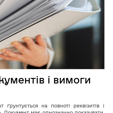
ументів і вимоги
 ґрунтується на повноті реквізитів і
. Документ має однозначно показувати,