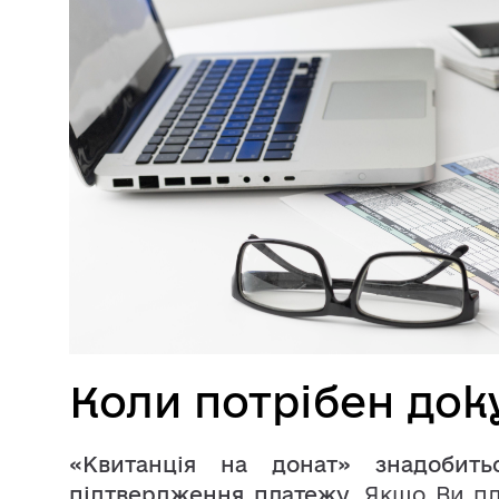
Коли потрібен док
«Квитанція на донат» знадобит
підтвердження платежу.
Якщо Ви пл