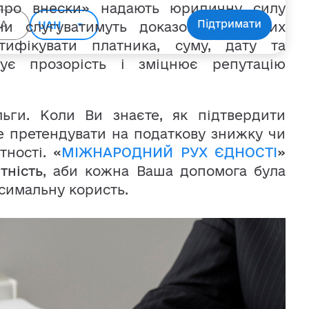
про внески» надають юридичну силу
Підтримати
ни слугуватимуть доказом у спірних
нтифікувати платника, суму, дату та
ує прозорість і зміцнює репутацію
ьги. Коли Ви знаєте, як підтвердити
е претендувати на податкову знижку чи
тності.
«
МІЖНАРОДНИЙ РУХ ЄДНОСТІ
»
тність
, аби кожна Ваша допомога була
симальну користь.